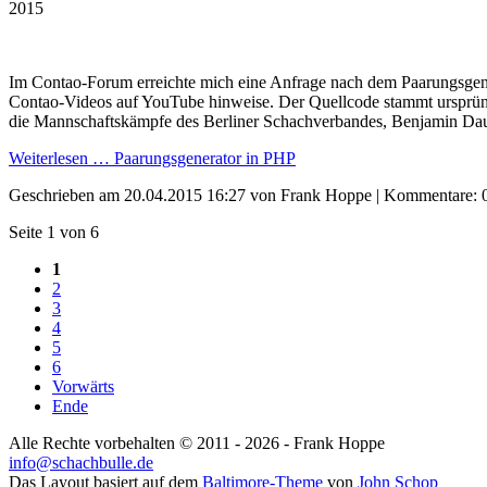
2015
Im Contao-Forum erreichte mich eine Anfrage nach dem Paarungsgener
Contao-Videos auf YouTube hinweise. Der Quellcode stammt ursprüngl
die Mannschaftskämpfe des Berliner Schachverbandes, Benjamin Dau
Weiterlesen …
Paarungsgenerator in PHP
Geschrieben am
20.04.2015 16:27
von Frank Hoppe | Kommentare: 
Seite 1 von 6
1
2
3
4
5
6
Vorwärts
Ende
Alle Rechte vorbehalten © 2011 - 2026 - Frank Hoppe
info@schachbulle.de
Das Layout basiert auf dem
Baltimore-Theme
von
John Schop