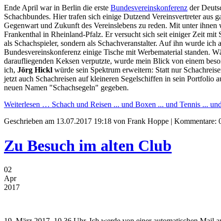
Ende April war in Berlin die erste
Bundesvereinskonferenz
der Deuts
Schachbundes. Hier trafen sich einige Dutzend Vereinsvertreter aus
Gegenwart und Zukunft des Vereinslebens zu reden. Mit unter ihnen
Frankenthal in Rheinland-Pfalz. Er versucht sich seit einiger Zeit mi
als Schachspieler, sondern als Schachveranstalter. Auf ihn wurde ich
Bundesvereinskonferenz einige Tische mit Werbematerial standen. Wäh
daraufliegenden Keksen verputzte, wurde mein Blick von einem beson
ich,
Jörg Hickl
würde sein Spektrum erweitern: Statt nur Schachreisen
jetzt auch Schachreisen auf kleineren Segelschiffen in sein Portfol
neuen Namen "Schachsegeln" gegeben.
Weiterlesen …
Schach und Reisen ... und Boxen ... und Tennis ... un
Geschrieben am
13.07.2017 19:18
von Frank Hoppe | Kommentare: 
Zu Besuch im alten Club
02
Apr
2017
19. März 2017, 10.36 Uhr. Ich werde von einer automatischen Mail a