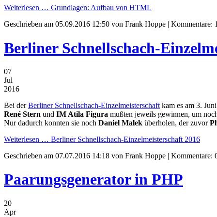
Weiterlesen …
Grundlagen: Aufbau von HTML
Geschrieben am
05.09.2016 12:50
von Frank Hoppe | Kommentare: 
Berliner Schnellschach-Einzelme
07
Jul
2016
Bei der
Berliner Schnellschach-Einzelmeisterschaft
kam es am 3. Juni
René Stern
und
IM Atila Figura
mußten jeweils gewinnen, um noch 
Nur dadurch konnten sie noch
Daniel Malek
überholen, der zuvor
Ph
Weiterlesen …
Berliner Schnellschach-Einzelmeisterschaft 2016
Geschrieben am
07.07.2016 14:18
von Frank Hoppe | Kommentare: 
Paarungsgenerator in PHP
20
Apr